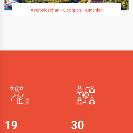
Aserbaidschan – Georgien – Armenien
19
30