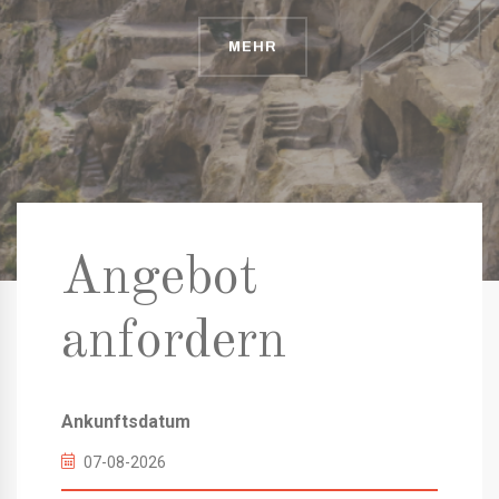
MEHR
MEHR
MEHR
Angebot
anfordern
Ankunftsdatum