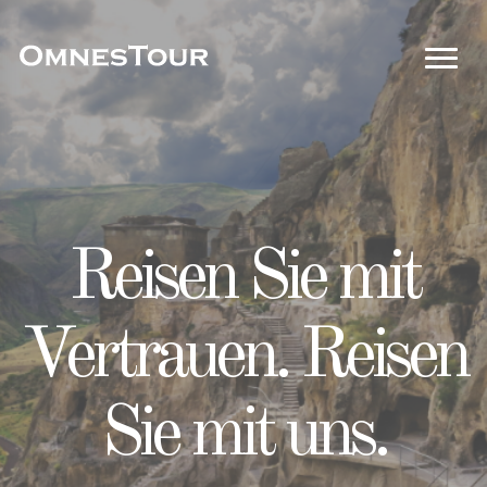
Entfessle
Reisen Sie mit
Dein Pass zu
Abenteuer,
Vertrauen. Reisen
perfekten
entwirre
Sie mit uns.
Ausflügen!
Erinnerungen!