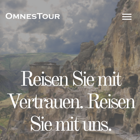
Entfessle
Reisen Sie mit
Dein Pass zu
Abenteuer,
Vertrauen. Reisen
perfekten
entwirre
Sie mit uns.
Ausflügen!
Erinnerungen!