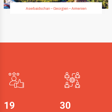
Aserbaidschan – Georgien – Armenien
19
30