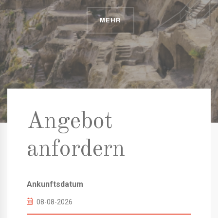
MEHR
MEHR
MEHR
Angebot
anfordern
Ankunftsdatum